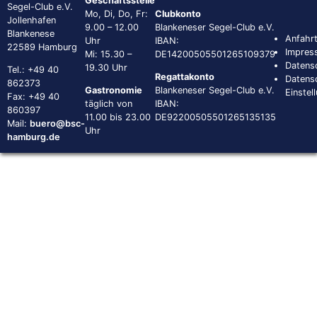
Geschäftsstelle
Segel-Club e.V.
Mo, Di, Do, Fr:
Clubkonto
Jollenhafen
9.00 – 12.00
Blankeneser Segel-Club e.V.
Blankenese
Anfahr
Uhr
IBAN:
22589 Hamburg
Impres
Mi: 15.30 –
DE14200505501265109379
Datens
19.30 Uhr
Tel.: +49 40
Regattakonto
Datens
862373
Gastronomie
Blankeneser Segel-Club e.V.
Einstel
Fax: +49 40
täglich von
IBAN:
860397
11.00 bis 23.00
DE92200505501265135135
Mail:
buero@bsc-
Uhr
hamburg.de