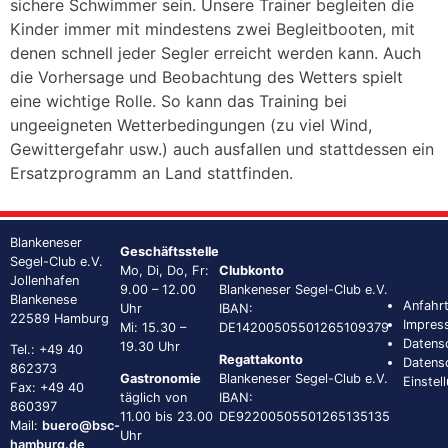
sichere Schwimmer sein. Unsere Trainer begleiten die
Kinder immer mit mindestens zwei Begleitbooten, mit
denen schnell jeder Segler erreicht werden kann. Auch
die Vorhersage und Beobachtung des Wetters spielt
eine wichtige Rolle. So kann das Training bei
ungeeigneten Wetterbedingungen (zu viel Wind,
Gewittergefahr usw.) auch ausfallen und stattdessen ein
Ersatzprogramm an Land stattfinden.
Blankeneser
Geschäftsstelle
Segel-Club e.V.
Mo, Di, Do, Fr:
Clubkonto
Jollenhafen
9.00 – 12.00
Blankeneser Segel-Club e.V.
Blankenese
Anfahr
Uhr
IBAN:
22589 Hamburg
Impres
Mi: 15.30 –
DE14200505501265109379
Datens
19.30 Uhr
Tel.: +49 40
Regattakonto
Datens
862373
Gastronomie
Blankeneser Segel-Club e.V.
Einstel
Fax: +49 40
täglich von
IBAN:
860397
11.00 bis 23.00
DE92200505501265135135
Mail:
buero@bsc-
Uhr
hamburg.de