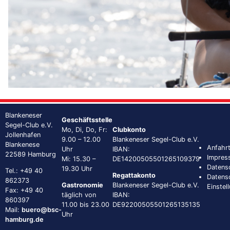
Blankeneser
Geschäftsstelle
Segel-Club e.V.
Mo, Di, Do, Fr:
Clubkonto
Jollenhafen
9.00 – 12.00
Blankeneser Segel-Club e.V.
Blankenese
Anfahr
Uhr
IBAN:
22589 Hamburg
Impres
Mi: 15.30 –
DE14200505501265109379
Datens
19.30 Uhr
Tel.: +49 40
Regattakonto
Datens
862373
Gastronomie
Blankeneser Segel-Club e.V.
Einstel
Fax: +49 40
täglich von
IBAN:
860397
11.00 bis 23.00
DE92200505501265135135
Mail:
buero@bsc-
Uhr
hamburg.de