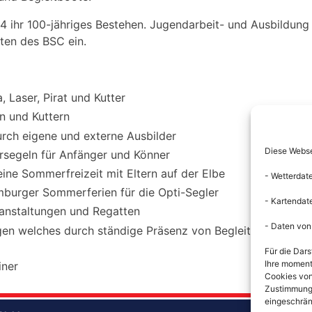
 ihr 100-jähriges Bestehen. Jugendarbeit- und Ausbildung
iten des BSC ein.
, Laser, Pirat und Kutter
n und Kuttern
urch eigene und externe Ausbilder
Diese Websei
segeln für Anfänger und Könner
ine Sommerfreizeit mit Eltern auf der Elbe
- Wetterdat
mburger Sommerferien für die Opti-Segler
- Kartendat
ranstaltungen und Regatten
- Daten von
gen welches durch ständige Präsenz von Begleit- und
Für die Dars
Ihre moment
iner
Cookies von
Zustimmung n
eingeschrän