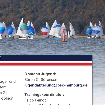
Obmann Jugend:
Sören C. Sörensen
lager und
jugendabteilung@bsc-hamburg.de
 dem
m Ziel
Trainingskoordinator:
 obliegt
Falco Feindt